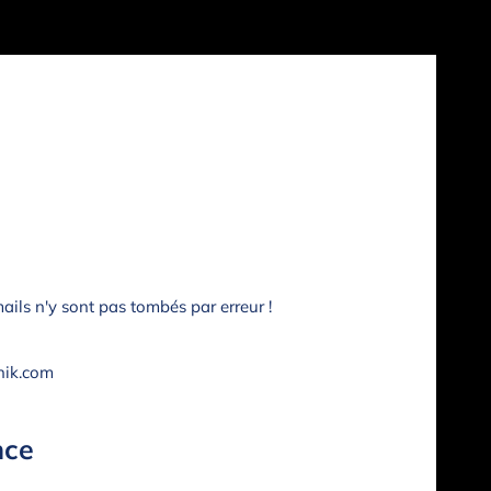
ails n'y sont pas tombés par erreur !
nik.com
nce