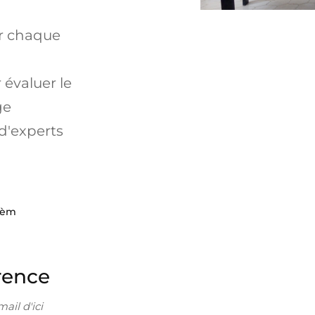
ur chaque
 évaluer le
ge
 d'experts
yèm
rence
ail d'ici