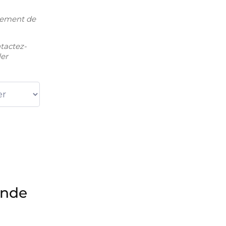
nnement de
tactez-
ler
ande