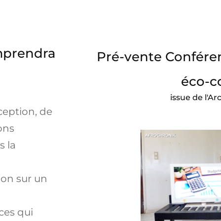
mprendra
Pré-vente Confére
éco-c
issue de l'A
ception, de
ions
s la
on sur un
ces qui